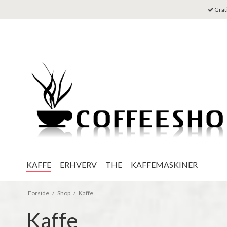
Grati
KAFFE
ERHVERV
THE
KAFFEMASKINER
Forside
/
Shop
/
Kaffe
Kaffe