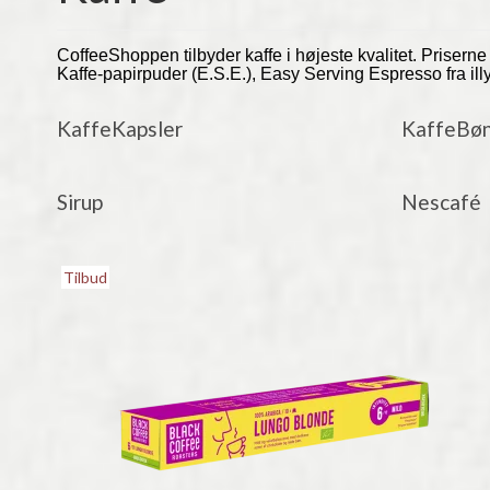
CoffeeShoppen tilbyder kaffe i højeste kvalitet. Prisern
Kaffe-papirpuder (E.S.E.), Easy Serving Espresso fra il
KaffeKapsler
KaffeBø
Sirup
Nescafé
Tilbud