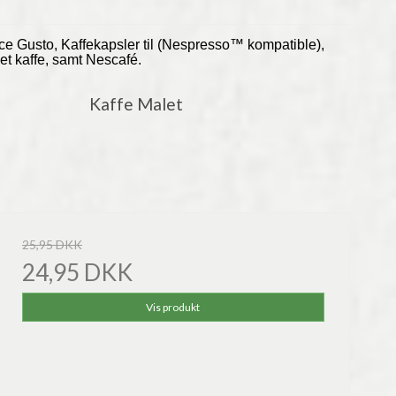
olce Gusto, Kaffekapsler til (Nespresso™ kompatible),
et kaffe, samt Nescafé.
Kaffe Malet
25,95 DKK
24,95 DKK
Vis produkt