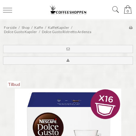
0
Forside
/
Shop
/
Kaffe
/
KaffeKapsler
/
Dolce Gusto Kapsler
/
Dolce Gusto Ristretto Ardenza
Tilbud