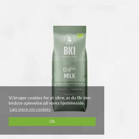
Vi bruger cookies for at sikre, at du får den
bedste oplevelse på vores hjemmeside.
Læs mere om cookies
Ok