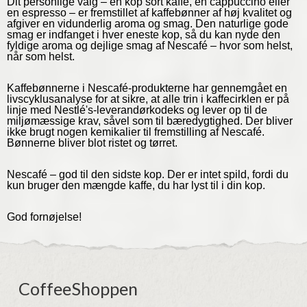
Dit personlige valg – en kop sort kaffe, en cappuccino eller
en espresso – er fremstillet af kaffebønner af høj kvalitet og
afgiver en vidunderlig aroma og smag. Den naturlige gode
smag er indfanget i hver eneste kop, så du kan nyde den
fyldige aroma og dejlige smag af Nescafé – hvor som helst,
når som helst.
Kaffebønnerne i Nescafé-produkterne har gennemgået en
livscyklusanalyse for at sikre, at alle trin i kaffecirklen er på
linje med Nestlé's-leverandørkodeks og lever op til de
miljømæssige krav, såvel som til bæredygtighed. Der bliver
ikke brugt nogen kemikalier til fremstilling af Nescafé.
Bønnerne bliver blot ristet og tørret.
Nescafé – god til den sidste kop. Der er intet spild, fordi du
kun bruger den mængde kaffe, du har lyst til i din kop.
God fornøjelse!
CoffeeShoppen