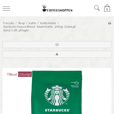
0
Forside
/
Shop
/
Kaffe
/
Kaffe Malet
/
Starbucks House Blend - Malet Kaffe - 200 gr. (Gået på
dato) 1 stk. på lager.
Tilbud
Udsolgt