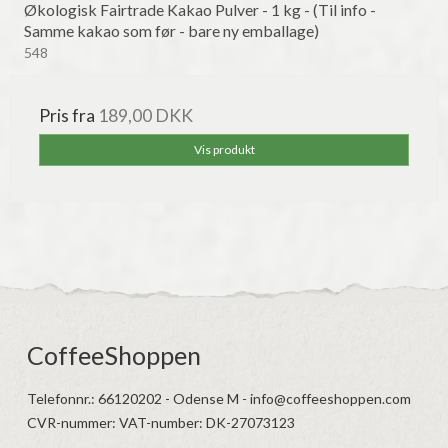
Økologisk Fairtrade Kakao Pulver - 1 kg - (Til info -
Samme kakao som før - bare ny emballage)
548
Pris fra
189,00 DKK
Vis produkt
CoffeeShoppen
Telefonnr.
:
66120202 - Odense M - info@coffeeshoppen.com
CVR-nummer
:
VAT-number: DK-27073123