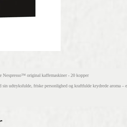
le
Nespresso™
original kaffemaskiner - 20 kopper
n udtryksfulde, friske personlighed og kraftfulde krydrede aroma – en 
r