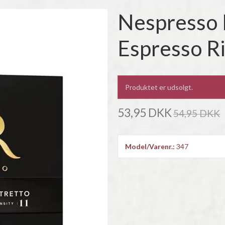
Nespresso 
Espresso Ri
Produktet er udsolgt.
53,95 DKK
54,95 DKK
Model/Varenr.:
347