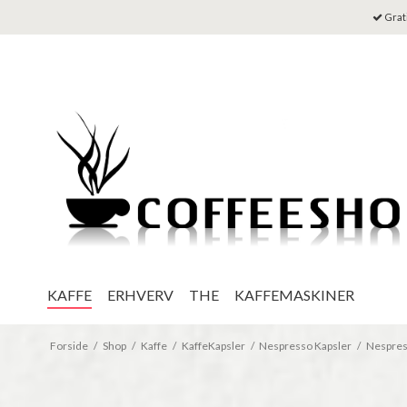
Grati
KAFFE
ERHVERV
THE
KAFFEMASKINER
Forside
/
Shop
/
Kaffe
/
KaffeKapsler
/
Nespresso Kapsler
/
Nespress