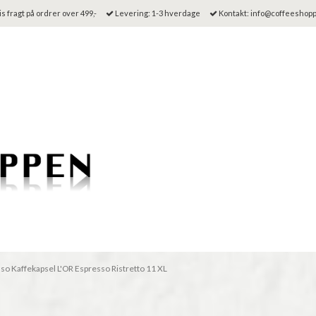
s fragt på ordrer over 499,-
Levering: 1-3 hverdage
Kontakt: info@coffeeshop
o Kaffekapsel L'OR Espresso Ristretto 11 XL