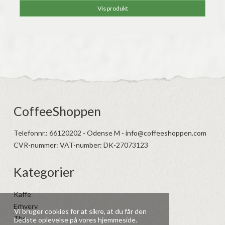
Vis produkt
CoffeeShoppen
Telefonnr.
:
66120202 - Odense M - info@coffeeshoppen.com
CVR-nummer
:
VAT-number: DK-27073123
Kategorier
Kaffe
Erhverv
Vi bruger cookies for at sikre, at du får den
The
bedste oplevelse på vores hjemmeside.