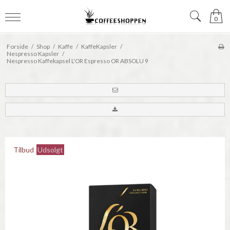
0
Forside
/
Shop
/
Kaffe
/
KaffeKapsler
/
Nespresso Kapsler
/
Nespresso Kaffekapsel L'OR Espresso OR ABSOLU 9
Tilbud
Udsolgt