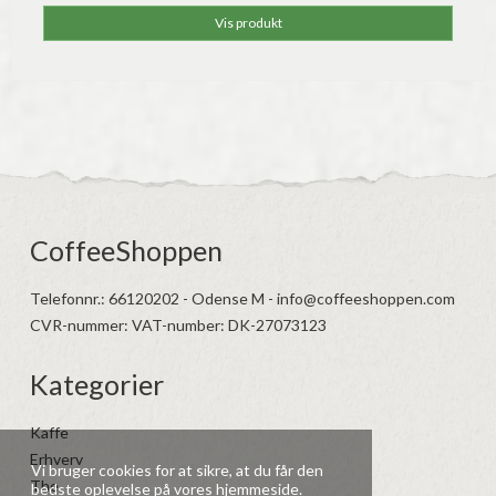
Vis produkt
CoffeeShoppen
Telefonnr.
:
66120202 - Odense M - info@coffeeshoppen.com
CVR-nummer
:
VAT-number: DK-27073123
Kategorier
Kaffe
Erhverv
Vi bruger cookies for at sikre, at du får den
The
bedste oplevelse på vores hjemmeside.