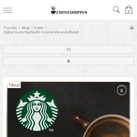
0
Forside
/
Shop
/
Kaffe
/
Dolce Gusto Starbucks Grande Veranda Blend
Tilbud