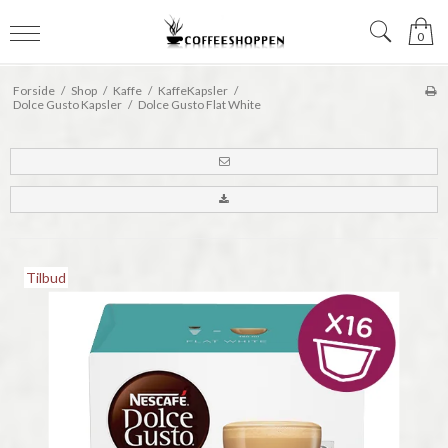
0
Forside
/
Shop
/
Kaffe
/
KaffeKapsler
/
Dolce Gusto Kapsler
/
Dolce Gusto Flat White
Tilbud