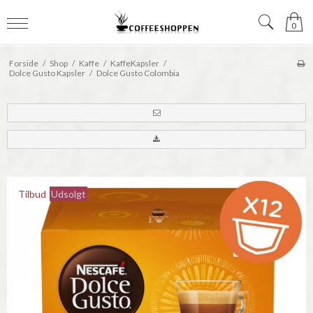
0
Forside
/
Shop
/
Kaffe
/
KaffeKapsler
/
Dolce Gusto Kapsler
/
Dolce Gusto Colombia
Tilbud
Udsolgt