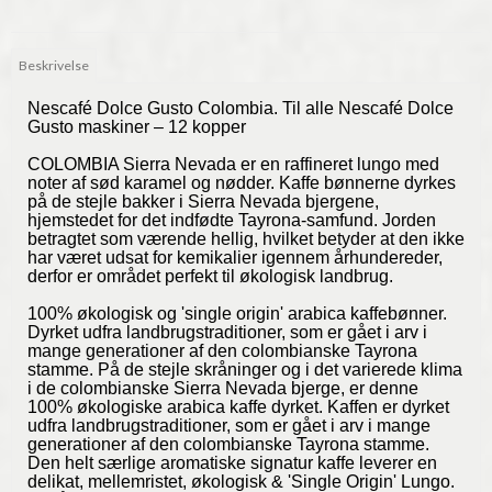
Beskrivelse
Nescafé Dolce Gusto Colombia. Til alle Nescafé Dolce
Gusto maskiner – 12 kopper
COLOMBIA Sierra Nevada er en raffineret lungo med
noter af sød karamel og nødder. Kaffe bønnerne dyrkes
på de stejle bakker i Sierra Nevada bjergene,
hjemstedet for det indfødte Tayrona-samfund. Jorden
betragtet som værende hellig, hvilket betyder at den ikke
har været udsat for kemikalier igennem århundereder,
derfor er området perfekt til økologisk landbrug.
100% økologisk og 'single origin' arabica kaffebønner.
Dyrket udfra landbrugstraditioner, som er gået i arv i
mange generationer af den colombianske Tayrona
stamme. På de stejle skråninger og i det varierede klima
i de colombianske Sierra Nevada bjerge, er denne
100% økologiske arabica kaffe dyrket. Kaffen er dyrket
udfra landbrugstraditioner, som er gået i arv i mange
generationer af den colombianske Tayrona stamme.
Den helt særlige aromatiske signatur kaffe leverer en
delikat, mellemristet, økologisk & 'Single Origin' Lungo.