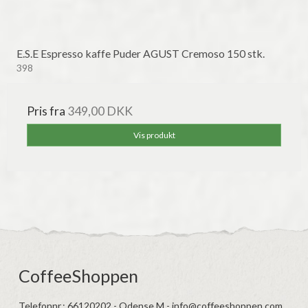
E.S.E Espresso kaffe Puder AGUST Cremoso 150 stk.
398
Pris fra
349,00 DKK
Vis produkt
CoffeeShoppen
Telefonnr.
:
66120202 - Odense M - info@coffeeshoppen.com