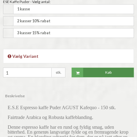
ESE Kaffe Puder - Vælg antal:
1 kasse
2 kasser 10% rabat
3 kasser 15% rabat
Vælg Variant
stk.
Køb
Beskrivelse
E.S.E Espresso kaffe Puder AGUST Kafequo - 150 stk.
Fairtrade Arabica og Robusta kaffeblanding.
Denne espresso kaffe har en rund og fyldig smag, uden
bitterhed. En generøs langvarige fylde og en fremragende krop
og crema. En blanding udtænkt for dem, der er på jagt efter en