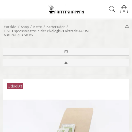
0
Forside
/
Shop
/
Kaffe
/
KaffePuder
/
E.S.E Espresso Kaffe Puder Økologisk Fairtrade AGUST
Natura Equa 50 stk.
Udsolgt