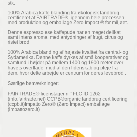
stk.
100% Arabica kaffe blanding fra økologisk landbrug,
certificeret af FAIRTRADE®, igennem hele processen
med produktion og emballage Zero Impact ® for miljøet.
Denne espresso ese kaffepude har en meget delikat
samt intens aroma, med antydninger af frugt, citrus og
ristet brød.
100% Arabica blanding af højeste kvalitet fra central- og
Sydamerika. Denne kaffe dyrkes af små kooperativer og
samfund i højder på mellem 1400 og 1900 meter over
havets overflade, med al den lidenskab og pleje fra
dem, hvor dette arbejde er centrum for deres levebrød .
Særlige bemærkninger:
FAIRTRADE® licenstager n ° FLO ID 1262
(info.fairtrade.net) CCPB®organic landbrug certificering
(ccpb.it)Impatto Zero® (Zero Impact) emballage
(impattozero.it)