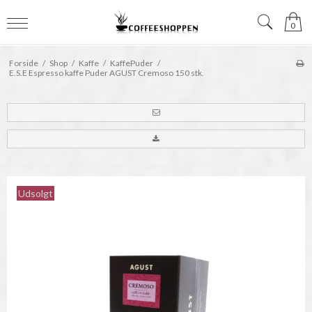
0
Forside
/
Shop
/
Kaffe
/
KaffePuder
/
E.S.E Espresso kaffe Puder AGUST Cremoso 150 stk.
Udsolgt