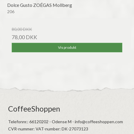
Dolce Gusto ZOÉGAS Mollberg
206
80,00 DKK
78,00 DKK
Vis produkt
CoffeeShoppen
Telefonnr.
:
66120202 - Odense M - info@coffeeshoppen.com
CVR-nummer
:
VAT-number: DK-27073123