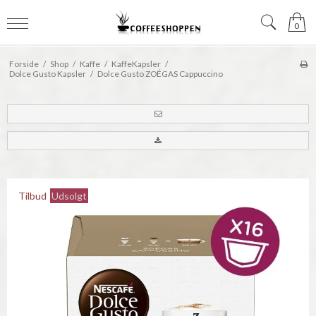
0
Forside
/
Shop
/
Kaffe
/
KaffeKapsler
/
Dolce Gusto Kapsler
/
Dolce Gusto ZOÉGAS Cappuccino
Tilbud
Udsolgt