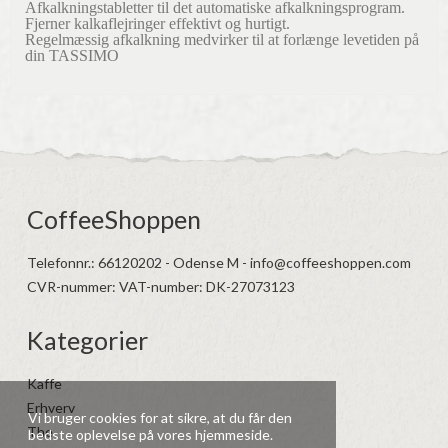
Afkalkningstabletter til det automatiske afkalkningsprogram.
Fjerner kalkaflejringer effektivt og hurtigt.
Regelmæssig afkalkning medvirker til at forlænge levetiden på
din TASSIMO
CoffeeShoppen
Telefonnr.
:
66120202 - Odense M - info@coffeeshoppen.com
CVR-nummer
:
VAT-number: DK-27073123
Kategorier
Kaffe
Erhverv
Vi bruger cookies for at sikre, at du får den
The
bedste oplevelse på vores hjemmeside.