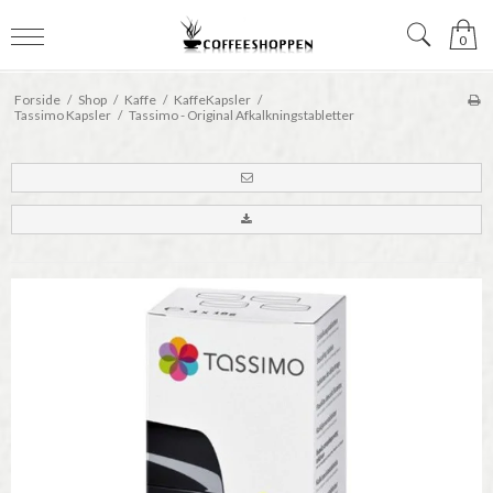
0
Forside
/
Shop
/
Kaffe
/
KaffeKapsler
/
Tassimo Kapsler
/
Tassimo - Original Afkalkningstabletter