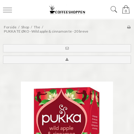
0
Forside
/
Shop
/
The
/
PUKKA TE ØKO - Wild apple & cinnamon te - 20 breve