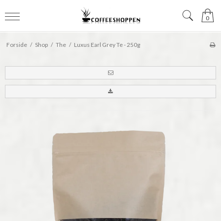
0
Forside
/
Shop
/
The
/
Luxus Earl Grey Te - 250g